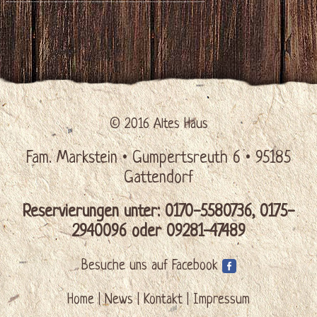
© 2016 Altes Haus
Fam. Markstein • Gumpertsreuth 6 • 95185
Gattendorf
Reservierungen unter: 0170-5580736, 0175-
2940096 oder 09281-47489
Besuche uns auf Facebook
Home
|
News
|
Kontakt
|
Impressum