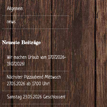
Allgemein
news
Neueste Beiträge
Wir machen Urlaub vom 17.07.2026-
19.07.2026!
Nächster Pizzaabend Mittwoch
27.05.2026 ab 17:00 Uhr!
Samstag 23.05.2026 Geschlossen!