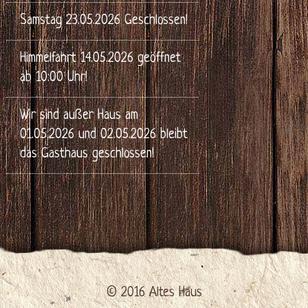
Samstag 23.05.2026 Geschlossen!
Himmelfahrt 14.05.2026 geöffnet
ab 10:00 Uhr!
Wir sind außer Haus am
01.05.2026 und 02.05.2026 bleibt
das Gasthaus geschlossen!
© 2016 Altes Haus