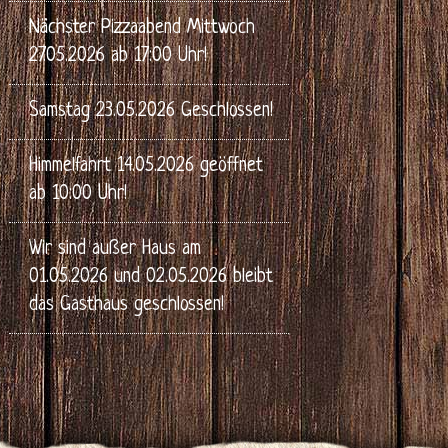
Nächster Pizzaabend Mittwoch
27.05.2026 ab 17:00 Uhr!
Samstag 23.05.2026 Geschlossen!
Himmelfahrt 14.05.2026 geöffnet
ab 10:00 Uhr!
Wir sind außer Haus am
01.05.2026 und 02.05.2026 bleibt
das Gasthaus geschlossen!