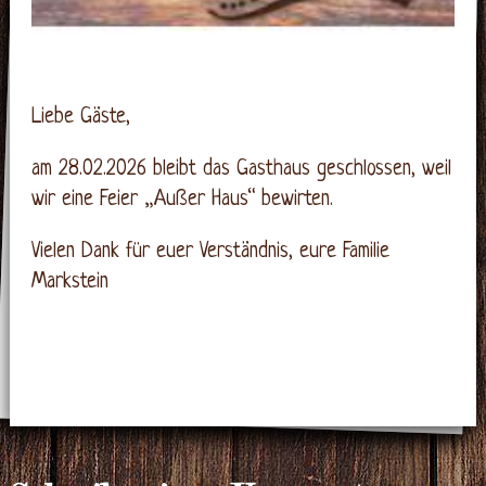
Liebe Gäste,
am 28.02.2026 bleibt das Gasthaus geschlossen, weil
wir eine Feier „Außer Haus“ bewirten.
Vielen Dank für euer Verständnis, eure Familie
Markstein